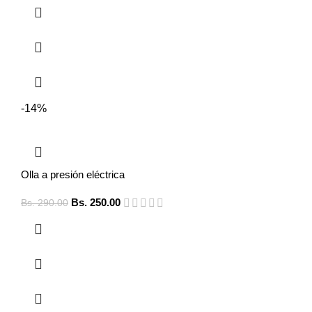
-14%
Olla a presión eléctrica
Bs.
250.00
Bs.
290.00