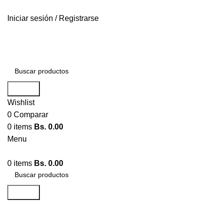
ENTREGA RÁPIDA
Iniciar sesión / Registrarse
ENTREGA RÁPIDA
Search
Wishlist
0
Comparar
0
items
Bs.
0.00
Menu
0
items
Bs.
0.00
Search