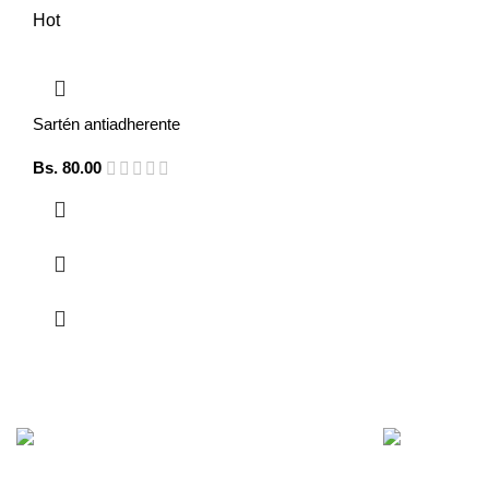
Hot
Sartén antiadherente
Bs.
80.00
Envío gratis
Soporte 24/7